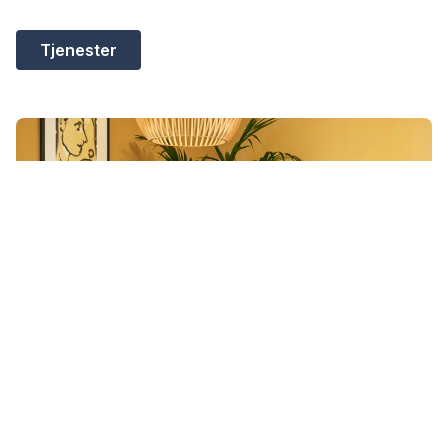
Tjenester
Arbeidsmiljø
Hos oss får du de unike mulighetene som ligger i